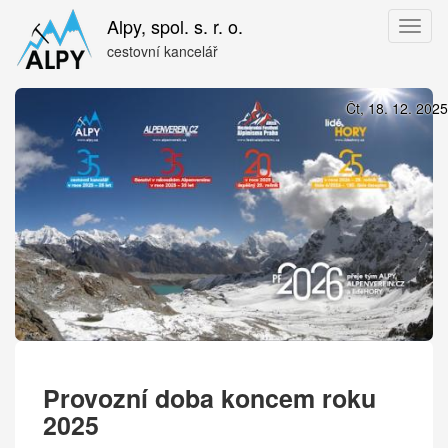
Přejít
Alpy, spol. s. r. o.
Toggl
k
naviga
hlavnímu
cestovní kancelář
obsahu
Čt, 18. 12. 2025
Provozní doba koncem roku
2025