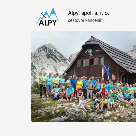
Hlavní
Přejít
Alpy, spol. s. r. o.
navigace
k
hlavnímu
cestovní kancelář
obsahu