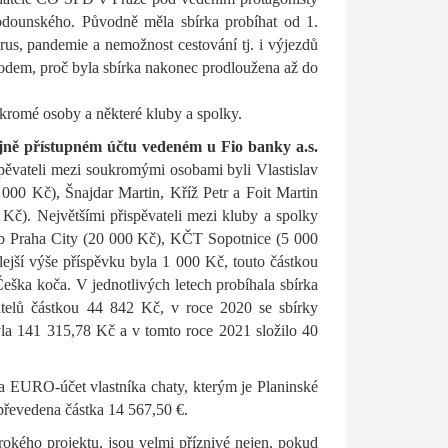
odounského. Původně měla sbírka probíhat od 1.
rus, pandemie a nemožnost cestování tj. i výjezdů
odem, proč byla sbírka nakonec prodloužena až do
ukromé osoby a některé kluby a spolky.
ejně přístupném účtu vedeném u Fio banky a.s.
pěvateli mezi soukromými osobami byli Vlastislav
000 Kč), Šnajdar Martin, Kříž Petr a Foit Martin
Kč). Největšími přispěvateli mezi kluby a spolky
 Praha City (20 000 Kč), KČT Sopotnice (5 000
ší výše příspěvku byla 1 000 Kč, touto částkou
Češka koča. V jednotlivých letech probíhala sbírka
atelů částkou 44 842 Kč, v roce 2020 se sbírky
byla 141 315,78 Kč a v tomto roce 2021 složilo 40
a EURO-účet vlastníka chaty, kterým je Planinské
převedena částka 14 567,50 €.
irokého projektu, jsou velmi příznivé nejen, pokud