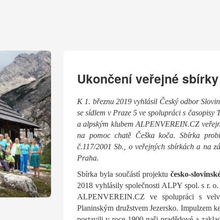
Ukončení veřejné sbírky
K 1. březnu 2019 vyhlásil Český odbor Slov
se sídlem v Praze 5 ve spolupráci s časopisy 
a alpským klubem ALPENVEREIN.CZ veřejnou 
na pomoc chatě Češka koča. Sbírka probí
č.117/2001 Sb., o veřejných sbírkách a na z
Praha.
Sbírka byla součástí projektu
česko-slovinsk
2018 vyhlásily společnosti ALPY spol. s r. 
ALPENVEREIN.CZ ve spolupráci s velvys
Planinským družstvem Jezersko. Impulzem ke s
postavili v roce 1900 naši pradědové a zakl