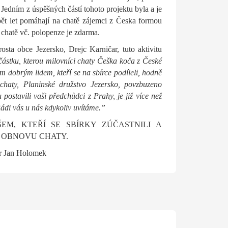
 Jedním z úspěšných částí tohoto projektu byla a je
ět let pomáhají na chatě zájemci z Česka formou
 chatě vč. polopenze je zdarma.
sta obce Jezersko, Drejc Karničar, tuto aktivitu
ástku, kterou milovníci chaty Češka koča z České
em dobrým lidem, kteří se na sbírce podíleli, hodně
chaty, Planinské družstvo Jezersko, povzbuzeno
 postavili vaši předchůdci z Prahy, je již více než
ádi vás u nás kdykoliv uvítáme.”
EM, KTEŘÍ SE SBÍRKY ZÚČASTNILI A
 OBNOVU CHATY.
or Jan Holomek