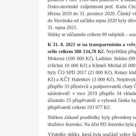
česko-slovinské vzájemnosti prof. Karla Ch
března 2019 do 31. prosince 2020. Čínský vi
do Slovinska od začátku srpna 2020 byly dův
31. srpna 2021.
Sbírky se zúčastnilo celkem 99 subjektů – so
K 31. 8. 2021 se na transparentním a veř
sešlo celkem 380 134,78 Kč.
Největšími přis
Mokrosz (100 000 Kč), Ladislav Jirásko (99 
(všichni 10 000 Kč) a Klimeš Michal (6 000 
byly ČO SPD 2017 (21 000 Kč), Rotary klub
Kč) a KČT Halenkov (3 000 Kč). Nejobvyklej
přispělo 33 příznivců a podporovatelů chaty 
následovně: v roce 2019 přispělo 34 vklad
účastnilo 25 přispěvatelů a vybraná částka 
přispěvatelů celkem 193 977 Kč.
Sbírkou získané prostředky byly převedeny n
družstvo Jezersko. Na účet PD Jezersko byla 
Výsledky sbírky, která byla součástí velice š