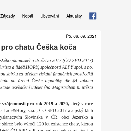
Zájezdy
Nepál
Ubytování
Aktuality
Po, 06. 09. 2021
 pro chatu Češka koča
inského planinského družstva 2017 (ČO SPD 2017)
Turista a lidé&HORY, společností ALPY spol. s r.o.
sbírku za účelem získání finančních prostředků
hala na území České republiky dle $4 zákona
ákladě osvědčení uděleného Magistrátem h. Města
é vzájemnosti pro rok 2019 a 2020,
který v roce
o. a Lidé&Hory, s.r.o., ČO SPD 2017 a alpský klub
lanectvím Slovinska v ČR, obcí Jezersko a
bírce bylo výročí 120 let existence chaty, kterou
adatelé ČO SPD v Praze pod vedením protagonisty