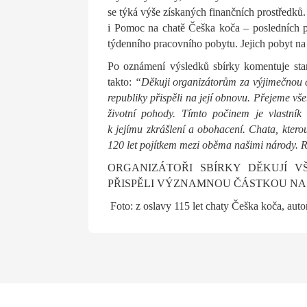
se týká výše získaných finančních prostředků.
i Pomoc na chatě Češka koča – posledních p
týdenního pracovního pobytu. Jejich pobyt na
Po oznámení výsledků sbírky komentuje staro
takto:
“Děkuji organizátorům za výjimečnou č
republiky přispěli na její obnovu. Přejeme vš
životní pohody. Tímto počinem je vlastník 
k jejímu zkrášlení a obohacení. Chata, kterou
120 let pojítkem mezi oběma našimi národy. R
ORGANIZÁTOŘI SBÍRKY DĚKUJÍ VŠ
PŘISPĚLI VÝZNAMNOU ČÁSTKOU NA
Foto: z oslavy 115 let chaty Češka koča, aut