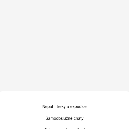
Cestovní
Nepál - treky a expedice
kancelář
Samoobslužné chaty