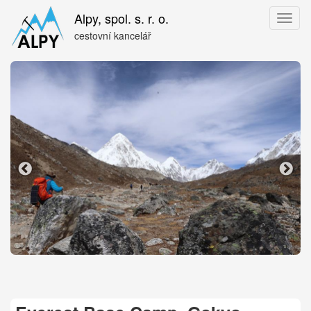
Přejít
Alpy, spol. s. r. o.
Toggl
k
naviga
hlavnímu
cestovní kancelář
obsahu
Nepál
Ne