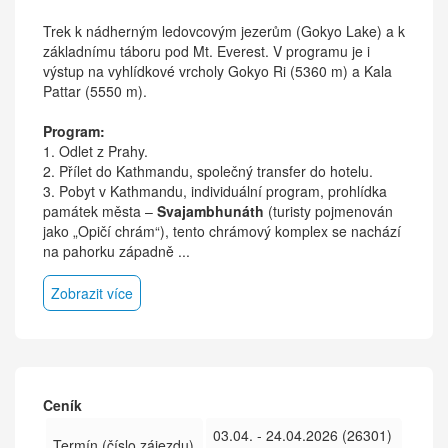
Trek k nádherným ledovcovým jezerům (Gokyo Lake) a k
základnímu táboru pod Mt. Everest. V programu je i
výstup na vyhlídkové vrcholy Gokyo Ri (5360 m) a Kala
Pattar (5550 m).
Program:
1. Odlet z Prahy.
2. Přílet do Kathmandu, společný transfer do hotelu.
3. Pobyt v Kathmandu, individuální program, prohlídka
památek města –
Svajambhunáth
(turisty pojmenován
jako „Opičí chrám“), tento chrámový komplex se nachází
na pahorku západně ...
Zobrazit více
Ceník
03.04. - 24.04.2026 (26301)
Termín (číslo zájezdu)