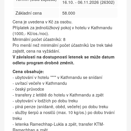
16.10. - 06.11.2026 (26302)
Základní cena
58.000
Cena je uvedena v Kč za osobu.
Příplatek za jednolůžkový pokoj v hotelu v Kathmandu
(1000,- Kč/os./noc).
Minimální počet účastníků: 8
Pro menší než minimální počet účastníků lze trek také
zajistit, cena na vyžádání.
V závislosti na dostupnosti letenek se může datum
odletu program drobně změnit.
Cena obsahuje:
- ubytování v hotelu **** v Kathmandu se snídaní
- uvítací večeře v Kathmandu
- český průvodce
- transfery z letiště do hotelu v Kathmandu a zpět
- ubytování v lodžích po dobu treku
- plná penze (snídaně, oběd, večeře) po dobu treku
- služby šerpů a nosičů (max. 10 kg/os.) po dobu trvání
treku
-
letenka Ramechhap-Lukla a zpět, transfer KTM-
Ramechhap a zpět