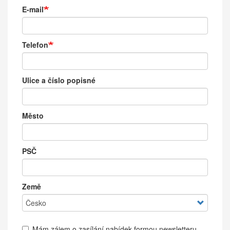
E-mail
Telefon
Ulice a číslo popisné
Město
PSČ
Země
Mám zájem o zasílání nabídek formou newsletteru.