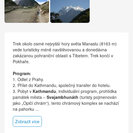
Trek okolo osmé nejvyšší hory světa Manaslu (8163 m)
vede turisticky méně navštěvovanou a donedávna
zakázanou pohraniční oblastí s Tibetem. Trek končí v
Pokhaře.
Program:
1. Odlet z Prahy.
2. Přílet do Kathmandu, společný transfer do hotelu.
3. Pobyt v
Kathmandu
, individuální program, prohlídka
památek města –
Svajambhunáth
(turisty pojmenován
jako „Opičí chrám“), tento chrámový komplex se nachází
na pahorku ...
Zobrazit více