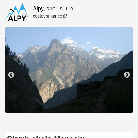
Přejít
Alpy, spol. s. r. o.
Toggl
k
naviga
hlavnímu
cestovní kancelář
obsahu
Nepál
Ne