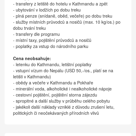
- transfery z letiště do hotelu v Kathmandu a zpět
- ubytování v lodžích po dobu treku
- plná penze (snídaně, oběd, večeře) po dobu treku
- služby místních průvodců a nosičů (max. 10 kg/os.) po
dobu trvání treku
- transfery dle programu
- místní taxy, pojištění průvodců a nosičů
- poplatky za vstup do národního parku
Cena neobsahuje:
- letenku do Kathmandu, letištní poplatky
- vstupní vízum do Nepálu (USD 50,-/os., platí se na
letišti v Kathmandu)
- obědy a večeře v Kathmandu a Pokhaře
- minerální voda, alkoholické i nealkoholické nápoje
- cestovní pojištění, pojištění storna zájezdu
- spropitné a další služby v průběhu celého pobytu
- jakékoli další náklady vzniklé z důvodu zrušení letu,
politických či neočekávaných přírodních vlivů